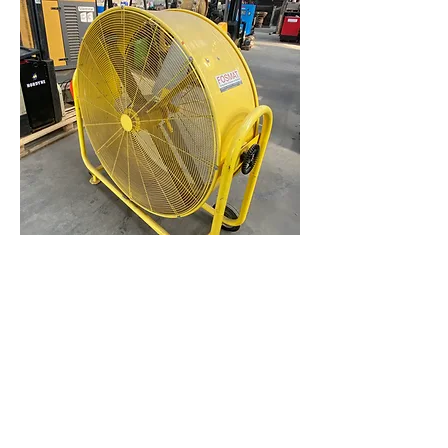
Ventilateur professionnel
Trotec
Ce ventilateur TTW 35000 S au débit
d'air de 32.400 m³/h est disponible
chez Fosmat.
L x l x h: 1230 x 525 x 1140 cm
​Poids : 49 kg