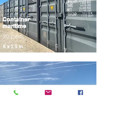
Container
maritime
20 pieds
6 x 2.5 m
Container
maritime High
Cube